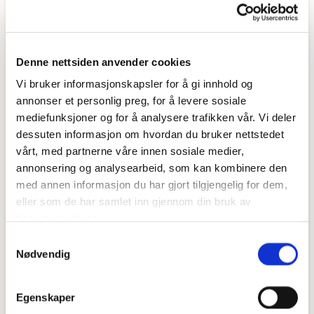
OFTE STILTE SPØRSMÅL
Denne nettsiden anvender cookies
Hvilke typer arrangementer tilbyr
Vi bruker informasjonskapsler for å gi innhold og
annonser et personlig preg, for å levere sosiale
Grafen catering for?
mediefunksjoner og for å analysere trafikken vår. Vi deler
dessuten informasjon om hvordan du bruker nettstedet
vårt, med partnerne våre innen sosiale medier,
Kan menyen tilpasses spesielle
annonsering og analysearbeid, som kan kombinere den
med annen informasjon du har gjort tilgjengelig for dem,
kostholdsbehov?
eller som de har samlet inn gjennom din bruk av
tjenestene deres.
Samtykkevalg
Hvor lang tid i forveien må jeg
Nødvendig
bestille catering?
Egenskaper