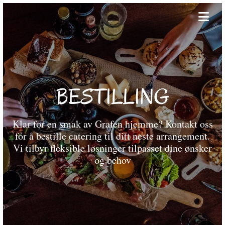
BESTILLING
Klar for en smak av Grafen hjemme? Kontakt oss
for å bestille catering til ditt neste arrangement.
Vi tilbyr fleksible løsninger tilpasset dine ønsker
og behov