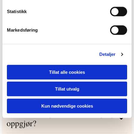
Tilbyr Grafen smaksprøver før jeg
Statistikk
bestiller?
Markedsføring
Hvordan beregnes prisen for
Detaljer
catering?
Tillat alle cookies
Har dere levering?
Tillat utvalg
Kun nødvendige cookies
Hvordan fungerer fakturering og
oppgjør?