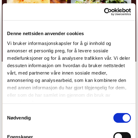
Denne nettsiden anvender cookies
Vi bruker informasjonskapsler for å gi innhold og
annonser et personlig preg, for å levere sosiale
mediefunksjoner og for å analysere trafikken vår. Vi deler
dessuten informasjon om hvordan du bruker nettstedet
vårt, med partnerne våre innen sosiale medier,
annonsering og analysearbeid, som kan kombinere den
med annen informasjon du har gjort tilgjengelig for dem,
OFTE STILTE SPØRSMÅL OM
eller som de har samlet inn gjennom din bruk av
tjenestene deres.
CATERING TIL FIRMAEVENT
Samtykkevalg
Nødvendig
Hva bør man tenke på når man
Egenskaper