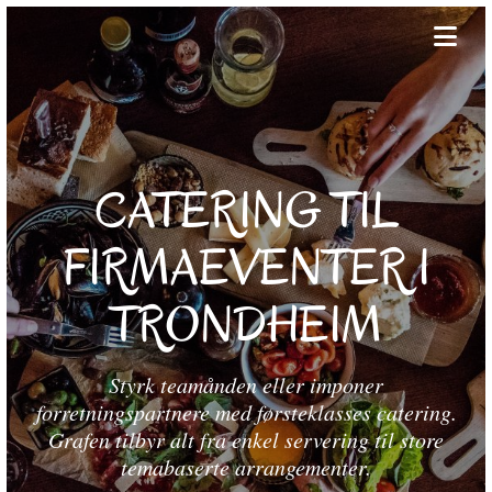
CATERING TIL
FIRMAEVENTER I
TRONDHEIM
Styrk teamånden eller imponer
forretningspartnere med førsteklasses catering.
Grafen tilbyr alt fra enkel servering til store
temabaserte arrangementer.